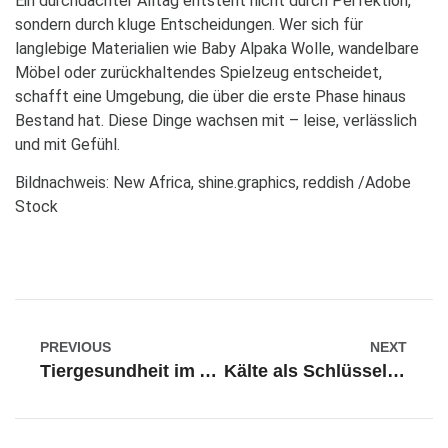
Ein durchdachter Alltag entsteht nicht durch Perfektion,
sondern durch kluge Entscheidungen. Wer sich für
langlebige Materialien wie Baby Alpaka Wolle, wandelbare
Möbel oder zurückhaltendes Spielzeug entscheidet,
schafft eine Umgebung, die über die erste Phase hinaus
Bestand hat. Diese Dinge wachsen mit – leise, verlässlich
und mit Gefühl.
Bildnachweis: New Africa, shine.graphics, reddish /Adobe
Stock
PREVIOUS
NEXT
Tiergesundheit im Alltag: Prävention statt Reaktion
Kälte als Schlüssel: Wie gezieltes Abkühlen hartnäckige Fettpolster sichtbar schrumpfen lässt